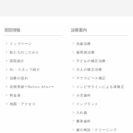
医院情報
診療案内
トップページ
虫歯治療
私たちのこだわり
歯周病治療
医院紹介
子どもの矯正治療
Dr・スタッフ紹介
大人の矯正治療
治療の流れ
マウスピース矯正
症例実績〜Before After〜
インビザラインによる床矯正
料金表
小児歯科
地図・アクセス
インプラント
入れ歯
審美歯科
歯の検診・クリーニング