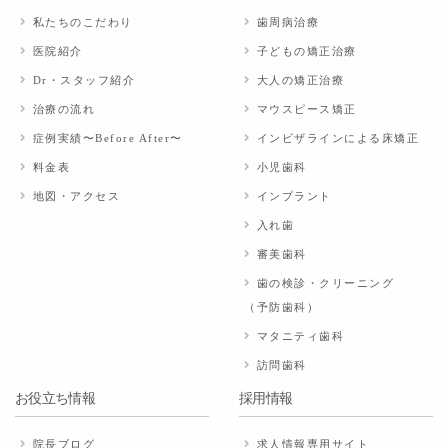
私たちのこだわり
歯周病治療
医院紹介
子どもの矯正治療
Dr・スタッフ紹介
大人の矯正治療
治療の流れ
マウスピース矯正
症例実績〜Before After〜
インビザラインによる床矯正
料金表
小児歯科
地図・アクセス
インプラント
入れ歯
審美歯科
歯の検診・クリーニング
（予防歯科）
マタニティ歯科
訪問歯科
お役立ち情報
採用情報
院長ブログ
求人情報専用サイト